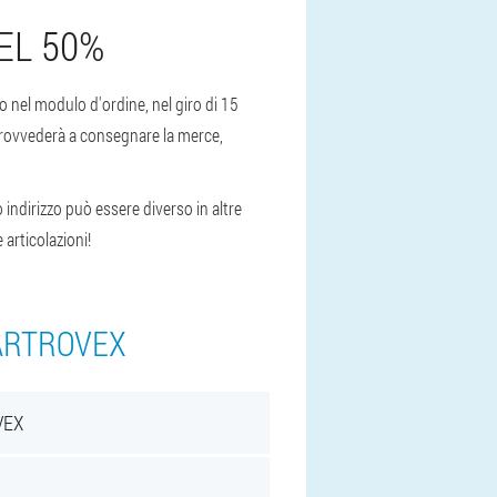
EL 50%
no nel modulo d'ordine, nel giro di 15
 provvederà a consegnare la merce,
 indirizzo può essere diverso in altre
 articolazioni!
 ARTROVEX
VEX