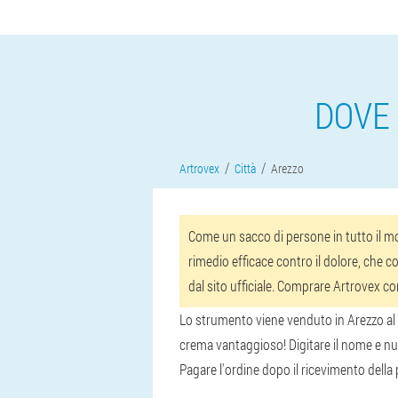
DOVE 
Artrovex
Città
Arezzo
Come un sacco di persone in tutto il mon
rimedio efficace contro il dolore, che co
dal sito ufficiale. Comprare Artrovex c
Lo strumento viene venduto in Arezzo al pr
crema vantaggioso! Digitare il nome e num
Pagare l'ordine dopo il ricevimento della p