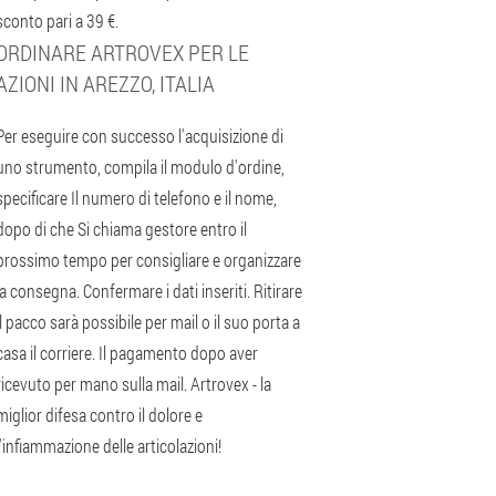
sconto pari a 39 €.
ORDINARE ARTROVEX PER LE
AZIONI IN AREZZO, ITALIA
Per eseguire con successo l'acquisizione di
uno strumento, compila il modulo d'ordine,
specificare Il numero di telefono e il nome,
dopo di che Si chiama gestore entro il
prossimo tempo per consigliare e organizzare
la consegna. Confermare i dati inseriti. Ritirare
il pacco sarà possibile per mail o il suo porta a
casa il corriere. Il pagamento dopo aver
ricevuto per mano sulla mail. Artrovex - la
miglior difesa contro il dolore e
l'infiammazione delle articolazioni!