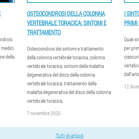
E
OSTEOCONDROSI DELLA COLONNA
I SIN
VERTEBRALE TORACICA: SINTOMI E
PRIMI
TRATTAMENTO
ondrosi
Quali s
I medici
per prim
Osteocondrosi dei sintomi e trattamento
ne della
ciascuna
della colonna vertebrale toracica, colonna
vertebra
vertebrale toracica, sintomi della malattia
dall'arti
degenerativa del disco della colonna
vertebrale toracica, trattamento della
12 dic
malattia degenerativa del disco della colonna
vertebrale toracica,
7 novembre 2020
Tutti gli articoli