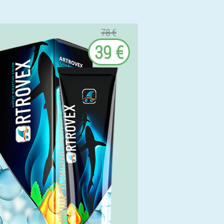
78 €
39 €