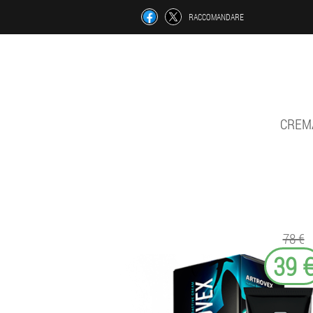
RACCOMANDARE
CREMA
78 €
39 