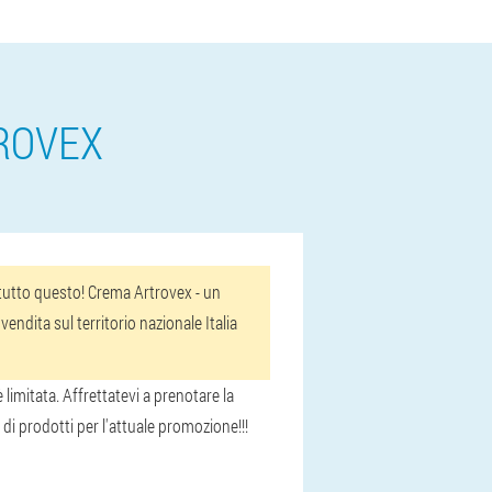
TROVEX
a tutto questo! Crema Artrovex - un
endita sul territorio nazionale Italia
limitata. Affrettatevi a prenotare la
di prodotti per l'attuale promozione!!!