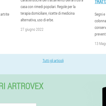
TRAT
casa con rimedi popolari. Regole per la
terapia domiciliare, ricette di medicina
artrite
Segni e
alternativa, uso di erbe.
colonna
conserv
27 giugno 2022
prevent
13 Mag
Tutti gli articoli
RI ARTROVEX