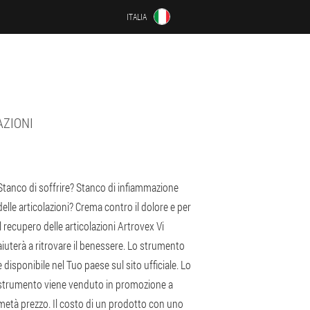
ITALIA
AZIONI
Stanco di soffrire? Stanco di infiammazione
delle articolazioni? Crema contro il dolore e per
il recupero delle articolazioni Artrovex Vi
aiuterà a ritrovare il benessere. Lo strumento
è disponibile nel Tuo paese sul sito ufficiale. Lo
strumento viene venduto in promozione a
metà prezzo. Il costo di un prodotto con uno