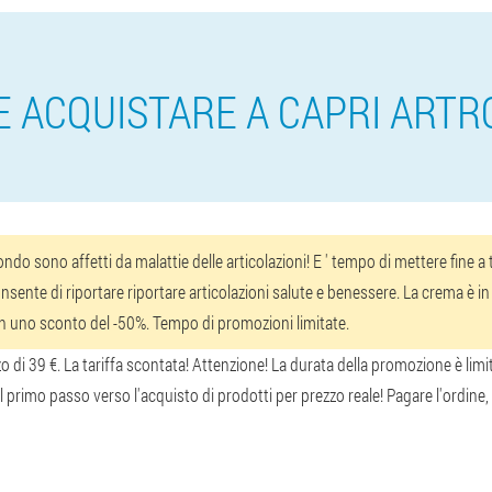
E ACQUISTARE A CAPRI ARTR
do sono affetti da malattie delle articolazioni! E ' tempo di mettere fine 
nsente di riportare riportare articolazioni salute e benessere. La crema è in v
on uno sconto del -50%. Tempo di promozioni limitate.
o di 39 €. La tariffa scontata! Attenzione! La durata della promozione è limi
l primo passo verso l'acquisto di prodotti per prezzo reale! Pagare l'ordine