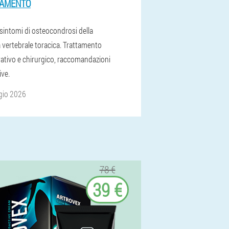
TAMENTO
 sintomi di osteocondrosi della
 vertebrale toracica. Trattamento
ativo e chirurgico, raccomandazioni
ive.
gio 2026
78 €
39 €