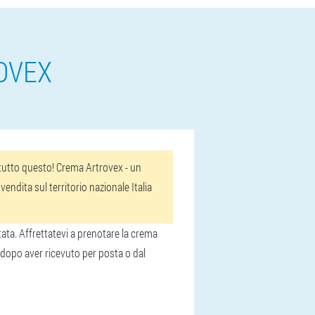
OVEX
a tutto questo! Crema Artrovex - un
endita sul territorio nazionale Italia
tata. Affrettatevi a prenotare la crema
, dopo aver ricevuto per posta o dal