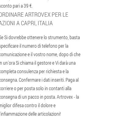
sconto pari a 39 €.
ORDINARE ARTROVEX PER LE
AZIONI A CAPRI, ITALIA
Se Si dovrebbe ottenere lo strumento, basta
specificare il numero di telefono per la
comunicazione e il vostro nome, dopo di che
in un'ora Si chiama il gestore e Vi darà una
completa consulenza per richiesta e la
consegna. Confermare i dati inseriti. Paga al
corriere o per posta solo in contanti alla
consegna di un pacco in posta. Artrovex - la
miglior difesa contro il dolore e
l'infiammazione delle articolazioni!