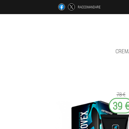
RACCOMANDARE
CREMA
78 €
39 