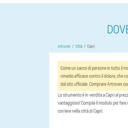
DOV
Artrovex
Città
Capri
Come un sacco di persone in tutto il mon
rimedio efficace contro il dolore, che co
dal sito ufficiale. Comprare Artrovex c
Lo strumento è in vendita a Capri al prezz
vantaggioso! Compila il modulo per fare i
corriere nella città di Capri.