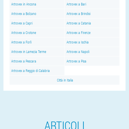
Artrovex in Ancona
Artrovex a Bari
Artrovex a Bolzano
Artrovex a Brindisi
Artrovex a Capri
Artrovex a Catania
Artrovex a Crotone
Artrovex a Firenze
Artrovex a Forlì
Artrovex a Ischia
Artrovex in Lamezia Terme
Artrovex a Napoli
Artrovex a Pescara
Artrovex a Pisa
Artrovex a Reggio di Calabria
Città in Italia
ARTICOLI