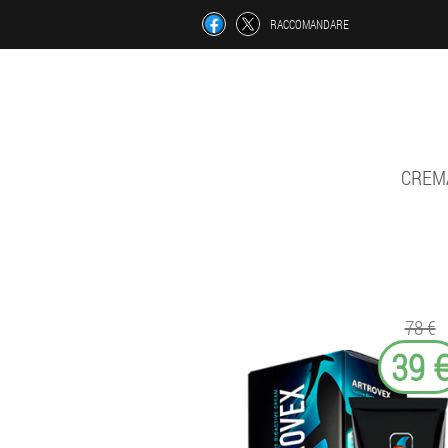
RACCOMANDARE
CREMA
78 €
39 