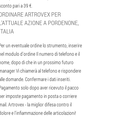
sconto pari a 39 €.
ORDINARE ARTROVEX PER
L'ATTUALE AZIONE A PORDENONE,
ITALIA
Per un eventuale ordine lo strumento, inserire
nel modulo d'ordine Il numero di telefono e il
nome, dopo di che in un prossimo futuro
manager Vi chiamerà al telefono e rispondere
alle domande. Confermare i dati inseriti.
Pagamento solo dopo aver ricevuto il pacco
per imposte pagamento in posta o corriere
mail. Artrovex - la miglior difesa contro il
dolore e l'infiammazione delle articolazioni!