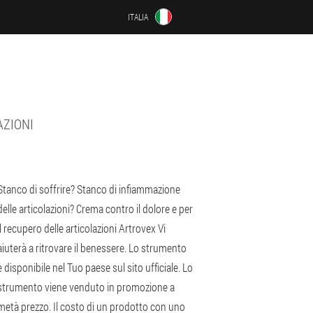
ITALIA
AZIONI
Stanco di soffrire? Stanco di infiammazione
delle articolazioni? Crema contro il dolore e per
il recupero delle articolazioni Artrovex Vi
aiuterà a ritrovare il benessere. Lo strumento
è disponibile nel Tuo paese sul sito ufficiale. Lo
strumento viene venduto in promozione a
metà prezzo. Il costo di un prodotto con uno