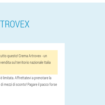
RTROVEX
a tutto questo! Crema Artrovex - un
endita sul territorio nazionale Italia
 limitata. Affrettatevi a prenotare la
di mezzi di sconto! Pagare il pacco forse