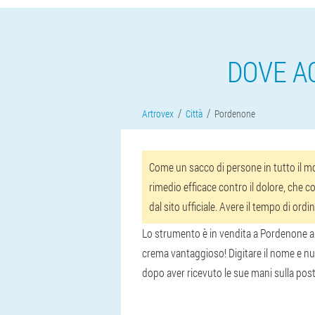
DOVE A
Artrovex
Città
Pordenone
Come un sacco di persone in tutto il mon
rimedio efficace contro il dolore, che co
dal sito ufficiale. Avere il tempo di or
Lo strumento è in vendita a Pordenone al p
crema vantaggioso! Digitare il nome e num
dopo aver ricevuto le sue mani sulla posta