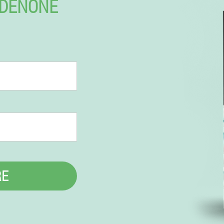
RDENONE
RE