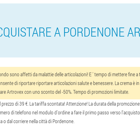
CQUISTARE A PORDENONE A
do sono affetti da malattie delle articolazioni! E ' tempo di mettere fine 
nsente di riportare riportare articolazioni salute e benessere. La crema è in v
dinare Artrovex con uno sconto del -50%. Tempo di promozioni limitate.
rezzo di 39 €. La tariffa scontata! Attenzione! La durata della promozione è
ero di telefono nel modulo d'ordine a fare il primo passo verso l'acquisto 
 o dal corriere nella città di Pordenone.