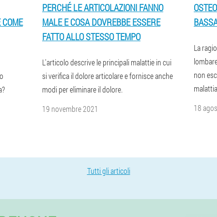
PERCHÉ LE ARTICOLAZIONI FANNO
OSTEO
E COME
MALE E COSA DOVREBBE ESSERE
BASSA
FATTO ALLO STESSO TEMPO
La ragi
lombare 
L'articolo descrive le principali malattie in cui
non esc
ro
si verifica il dolore articolare e fornisce anche
malattia
a?
modi per eliminare il dolore.
18 ago
19 novembre 2021
Tutti gli articoli