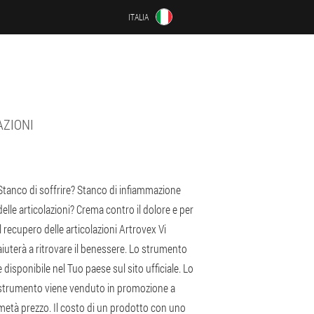
ITALIA
AZIONI
Stanco di soffrire? Stanco di infiammazione
delle articolazioni? Crema contro il dolore e per
il recupero delle articolazioni Artrovex Vi
aiuterà a ritrovare il benessere. Lo strumento
è disponibile nel Tuo paese sul sito ufficiale. Lo
strumento viene venduto in promozione a
metà prezzo. Il costo di un prodotto con uno