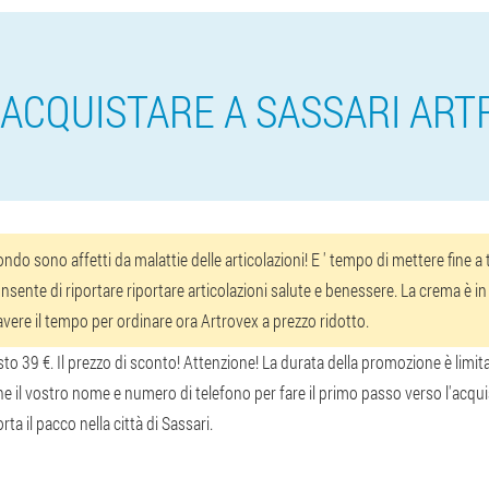
ACQUISTARE A SASSARI AR
do sono affetti da malattie delle articolazioni! E ' tempo di mettere fine 
nsente di riportare riportare articolazioni salute e benessere. La crema è in v
, avere il tempo per ordinare ora Artrovex a prezzo ridotto.
to 39 €. Il prezzo di sconto! Attenzione! La durata della promozione è limit
e il vostro nome e numero di telefono per fare il primo passo verso l'acqui
rta il pacco nella città di Sassari.