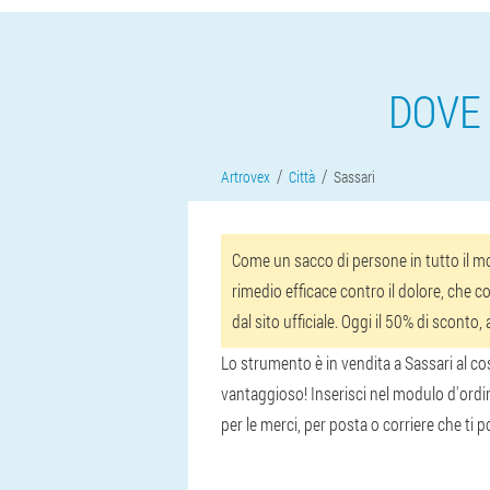
DOVE 
Artrovex
Città
Sassari
Come un sacco di persone in tutto il mon
rimedio efficace contro il dolore, che co
dal sito ufficiale. Oggi il 50% di sconto
Lo strumento è in vendita a Sassari al cos
vantaggioso! Inserisci nel modulo d'ordin
per le merci, per posta o corriere che ti po