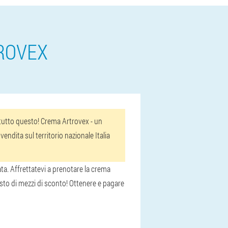
TROVEX
a tutto questo! Crema Artrovex - un
endita sul territorio nazionale Italia
ata. Affrettatevi a prenotare la crema
sto di mezzi di sconto! Ottenere e pagare