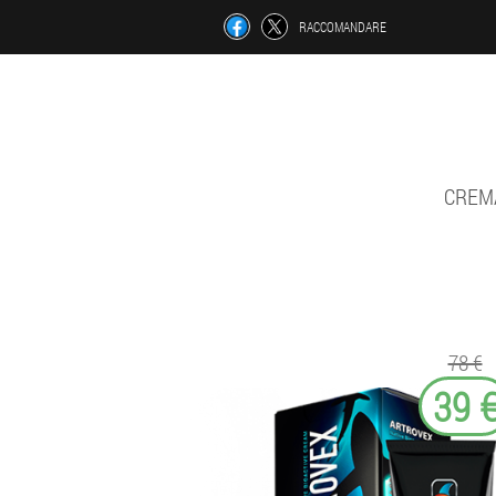
RACCOMANDARE
CREMA
78 €
39 