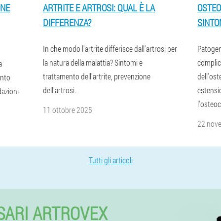
ONE
ARTRITE E ARTROSI: QUAL È LA
OSTEO
DIFFERENZA?
SINTO
In che modo l'artrite differisce dall'artrosi per
Patogen
la natura della malattia? Sintomi e
complica
a
trattamento dell'artrite, prevenzione
dell'os
ento
dell'artrosi.
estensio
dazioni
l'osteoc
11 ottobre 2025
22 nov
Tutti gli articoli
SARI ARTROVEX