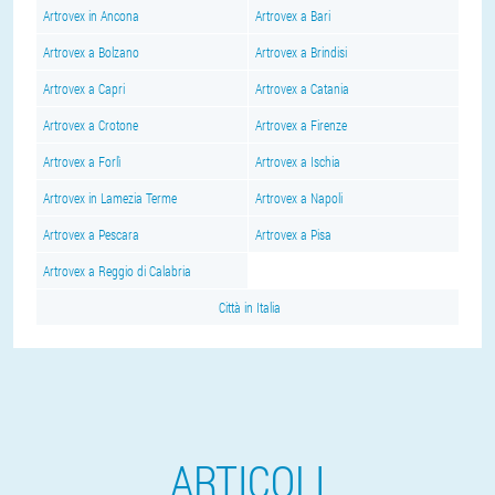
Artrovex in Ancona
Artrovex a Bari
Artrovex a Bolzano
Artrovex a Brindisi
Artrovex a Capri
Artrovex a Catania
Artrovex a Crotone
Artrovex a Firenze
Artrovex a Forlì
Artrovex a Ischia
Artrovex in Lamezia Terme
Artrovex a Napoli
Artrovex a Pescara
Artrovex a Pisa
Artrovex a Reggio di Calabria
Città in Italia
ARTICOLI