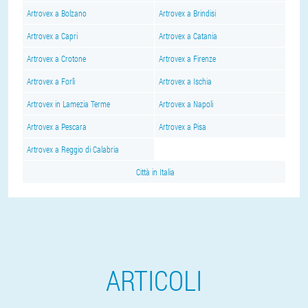
Artrovex a Bolzano
Artrovex a Brindisi
Artrovex a Capri
Artrovex a Catania
Artrovex a Crotone
Artrovex a Firenze
Artrovex a Forlì
Artrovex a Ischia
Artrovex in Lamezia Terme
Artrovex a Napoli
Artrovex a Pescara
Artrovex a Pisa
Artrovex a Reggio di Calabria
Città in Italia
ARTICOLI