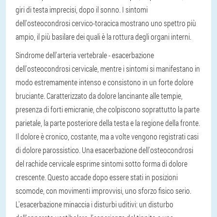
giri di testa imprecisi, dopo il sonno. I sintomi
dell'osteocondrosi cervico-toracica mostrano uno spettro più
ampio, il più basilare dei quali è la rottura degli organi interni.
Sindrome dell'arteria vertebrale - esacerbazione
dell'osteocondrosi cervicale, mentre i sintomi si manifestano in
modo estremamente intenso e consistono in un forte dolore
bruciante. Caratterizzato da dolore lancinante alle tempie,
presenza di forti emicranie, che colpiscono soprattutto la parte
parietale, la parte posteriore della testa e la regione della fronte.
Il dolore è cronico, costante, ma a volte vengono registrati casi
di dolore parossistico. Una esacerbazione dell'osteocondrosi
del rachide cervicale esprime sintomi sotto forma di dolore
crescente. Questo accade dopo essere stati in posizioni
scomode, con movimenti improvvisi, uno sforzo fisico serio.
L'esacerbazione minaccia i disturbi uditivi: un disturbo