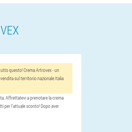
OVEX
a tutto questo! Crema Artrovex - un
endita sul territorio nazionale Italia
ata. Affrettatevi a prenotare la crema
tti per l'attuale sconto! Dopo aver