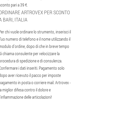
sconto pari a 39 €.
ORDINARE ARTROVEX PER SCONTO
A BARI, ITALIA
Per chi vuole ordinare lo strumento, inserisci il
Tuo numero di telefono e il nome utilizzando il
modulo d'ordine, dopo di che in breve tempo
Si chiama consulente per velocizzare la
procedura di spedizione e di consulenza.
Confermare i dati inseriti. Pagamento solo
dopo aver ricevuto il pacco per imposte
pagamento in posta o corriere mail. Artrovex -
la miglior difesa contro il dolore e
l'infiammazione delle articolazioni!