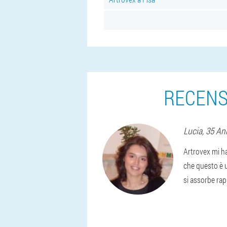
RECENS
Lucia
, 35 An
Artrovex mi ha
che questo è u
si assorbe rap