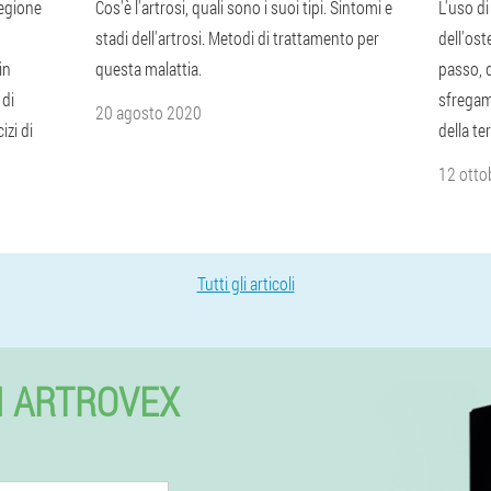
regione
Cos'è l'artrosi, quali sono i suoi tipi. Sintomi e
L'uso di
stadi dell'artrosi. Metodi di trattamento per
dell'ost
in
questa malattia.
passo, 
 di
sfregam
20 agosto 2020
izi di
della te
12 otto
Tutti gli articoli
I ARTROVEX