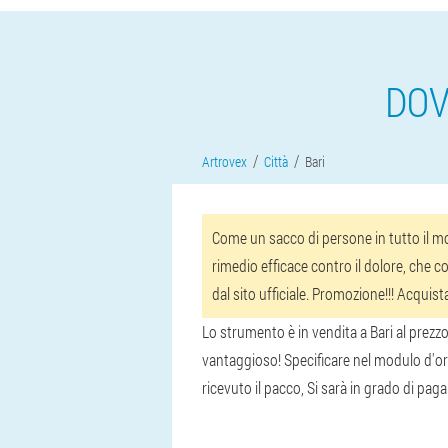
DOV
Artrovex
Città
Bari
Come un sacco di persone in tutto il mon
rimedio efficace contro il dolore, che co
dal sito ufficiale. Promozione!!! Acquis
Lo strumento è in vendita a Bari al prezzo
vantaggioso! Specificare nel modulo d'ordi
ricevuto il pacco, Si sarà in grado di pagare