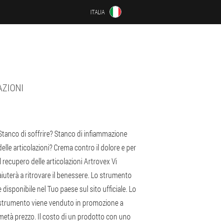
ITALIA
AZIONI
Stanco di soffrire? Stanco di infiammazione
delle articolazioni? Crema contro il dolore e per
il recupero delle articolazioni Artrovex Vi
aiuterà a ritrovare il benessere. Lo strumento
è disponibile nel Tuo paese sul sito ufficiale. Lo
strumento viene venduto in promozione a
metà prezzo. Il costo di un prodotto con uno