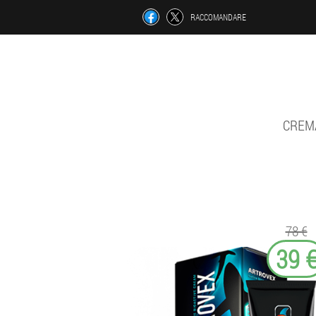
RACCOMANDARE
CREMA
78 €
39 