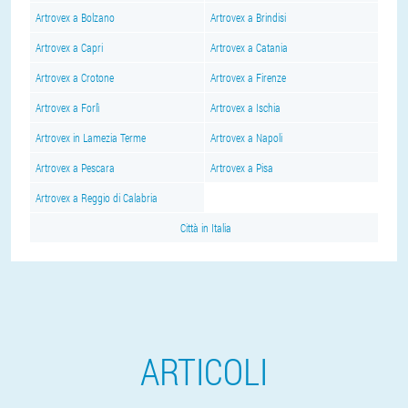
Artrovex a Bolzano
Artrovex a Brindisi
Artrovex a Capri
Artrovex a Catania
Artrovex a Crotone
Artrovex a Firenze
Artrovex a Forlì
Artrovex a Ischia
Artrovex in Lamezia Terme
Artrovex a Napoli
Artrovex a Pescara
Artrovex a Pisa
Artrovex a Reggio di Calabria
Città in Italia
ARTICOLI