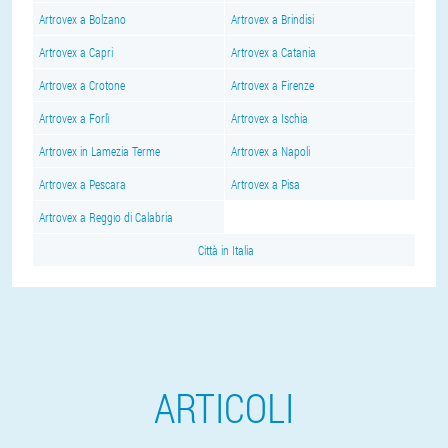
Artrovex a Bolzano
Artrovex a Brindisi
Artrovex a Capri
Artrovex a Catania
Artrovex a Crotone
Artrovex a Firenze
Artrovex a Forlì
Artrovex a Ischia
Artrovex in Lamezia Terme
Artrovex a Napoli
Artrovex a Pescara
Artrovex a Pisa
Artrovex a Reggio di Calabria
Città in Italia
ARTICOLI