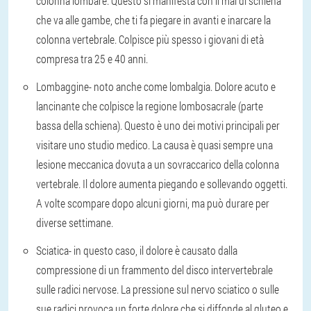
colonna lombare. Questo si manifesta con il mal di schiena
che va alle gambe, che ti fa piegare in avanti e inarcare la
colonna vertebrale. Colpisce più spesso i giovani di età
compresa tra 25 e 40 anni.
Lombaggine
- noto anche come lombalgia. Dolore acuto e
lancinante che colpisce la regione lombosacrale (parte
bassa della schiena). Questo è uno dei motivi principali per
visitare uno studio medico. La causa è quasi sempre una
lesione meccanica dovuta a un sovraccarico della colonna
vertebrale. Il dolore aumenta piegando e sollevando oggetti.
A volte scompare dopo alcuni giorni, ma può durare per
diverse settimane.
Sciatica
- in questo caso, il dolore è causato dalla
compressione di un frammento del disco intervertebrale
sulle radici nervose. La pressione sul nervo sciatico o sulle
sue radici provoca un forte dolore che si diffonde al gluteo e