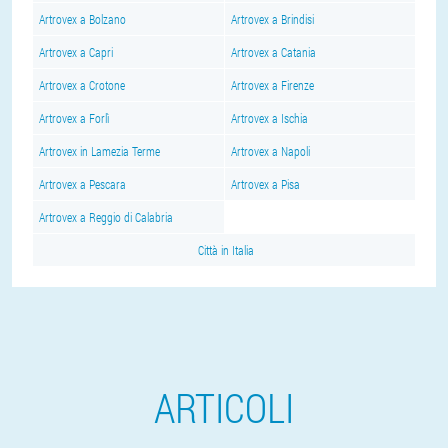
Artrovex a Bolzano
Artrovex a Brindisi
Artrovex a Capri
Artrovex a Catania
Artrovex a Crotone
Artrovex a Firenze
Artrovex a Forlì
Artrovex a Ischia
Artrovex in Lamezia Terme
Artrovex a Napoli
Artrovex a Pescara
Artrovex a Pisa
Artrovex a Reggio di Calabria
Città in Italia
ARTICOLI